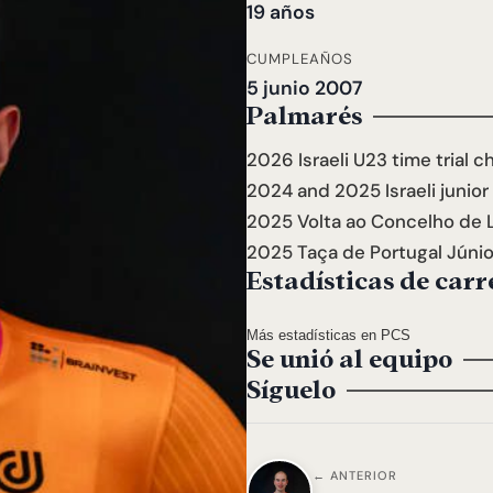
19 años
CUMPLEAÑOS
5 junio 2007
Palmarés
2026 Israeli U23 time trial 
2024 and 2025 Israeli junior
2025 Volta ao Concelho de 
2025 Taça de Portugal Júnio
Estadísticas de carr
Más estadísticas en PCS
Se unió al equipo
Síguelo
← ANTERIOR