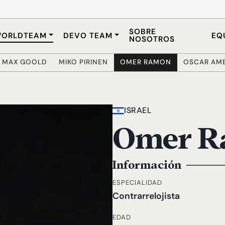
SOBRE
ORLDTEAM
DEVO TEAM
EQ
NOSOTROS
MAX GOOLD
MIKO PIRINEN
OMER RAMON
OSCAR AM
ISRAEL
Omer R
Información
ESPECIALIDAD
Contrarrelojista
EDAD