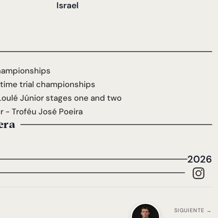
Israel
championships
 time trial championships
Loulé Júnior stages one and two
r - Troféu José Poeira
era
2026
SIGUIENTE →