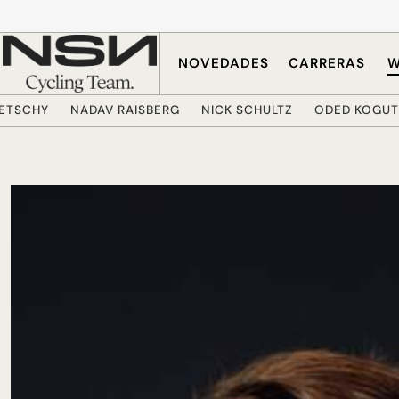
Saltar al contenido principal
NOVEDADES
CARRERAS
W
RETSCHY
NADAV RAISBERG
NICK SCHULTZ
ODED KOGUT