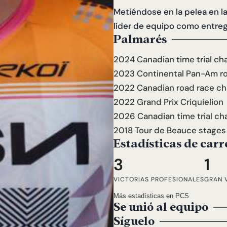
Metiéndose en la pelea en l
líder de equipo como entreg
Palmarés
2024 Canadian time trial c
2023 Continental Pan-Am r
2022 Canadian road race c
2022 Grand Prix Criquielion
2026 Canadian time trial ch
2018 Tour de Beauce stages 
Estadísticas de carr
3
1
VICTORIAS PROFESIONALES
GRAN 
Más estadísticas en PCS
Se unió al equipo
Síguelo