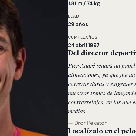
1.81 m / 74 kg
EDAD
29 años
CUMPLEAÑOS
24 abril 1997
Del director deporti
Pier-André tendrá un papel
alineaciones, ya que fue u
carreras duras y exigentes 
nuestros trenes de lanzami
contrarrelojes, en las que 
medias.
— Dror Pekatch
Localízalo en el pel