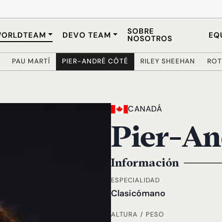
SOBRE
ORLDTEAM
DEVO TEAM
EQ
NOSOTROS
PAU MARTÍ
PIER-ANDRÉ CÔTÉ
RILEY SHEEHAN
ROT
CANADÁ
Pier-An
Información
ESPECIALIDAD
Clasicómano
ALTURA / PESO